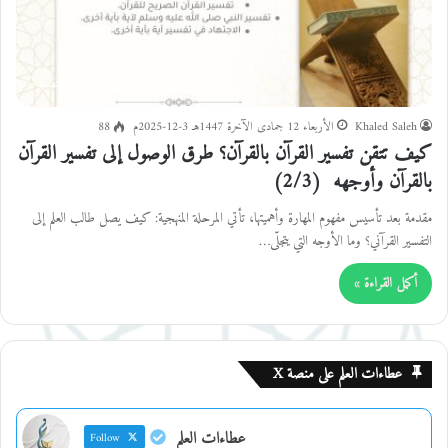
مهارات التفسير
Khaled Saleh
الأربعاء 12 جمادى الآخرة 1447هـ 3-12-2025م
88
كيف تتقن تفسير القرآن بالقرآن؟ طرق الوصول إلى تفسير القرآن
بالقرآن وأوجهه (2/3)
مقدمة بعد تأسيس مفهوم المهارة وأهميتها، تأتي المرحلة المنهجية: كيف يصل طالب العلم إلى
التفسير القرآني؟ وما الأوجه التي يتجلّى…
أكمل القراءة »
عطاءات العلم على منصة X
عطاءات العلم
Follow