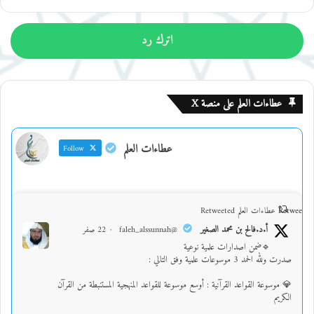
اترك رد
عطاءات العلم على منصة X
عطاءات العلم
Follow
Retweet on
عطاءات العلم Retweeted
أ.د.فالح بن محمد الصغير
@faleh_alssunnah
·
22 صفر
🔹ضمن اصدارات علمية نوعية
صدرت ولله الحمد 3 موسوعات علمية وفق التالي :
💎 موسوعة القواعد القرآنية : أوسع موسوعة للقواعد المنهجية المستنبطة من القرآن
الكريم