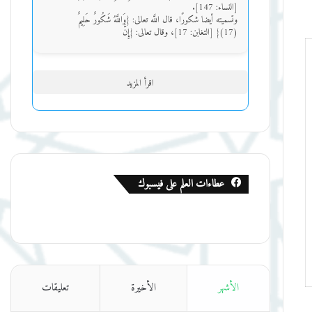
[النساء: 147].
وتسميته أيضا شكورًا، قال اللَّه تعالى: {وَاللَّهُ شَكُورٌ حَلِيمٌ
(17)} [التغابن: 17]، وقال تعالى: {إِنَّ
اقرأ المزيد
عطاءات العلم على فيسبوك
الأشهر
الأخيرة
تعليقات