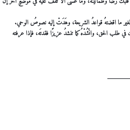
لأ قلبك رضًا وطمأنينة، وما عسى ألا تقف عليه في موضعٍ آخر إن
يَّةٌ لغير ما اقضتهُ قواعدُ الشريعة، وهَدَتْ إليه نصوصُ الوحي.
ك في طلب الحق، وانْشُدْهُ كما تنشدُ عزيزًا فقدتَه، فإذا عرفته