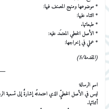
* موضوعها ومنهج المصنف فيها:
* الثناء عليها:
* طبعاتها.
* الأصل الخطي المعتمَد عليه:
* عملي في إخراجها:
(المقدمة/5)
اسم الرسالة
ليس في الأصل الخطيِّ الذي اعتمدتُه إشارةٌ إلى تسمية ال
أثنائها.