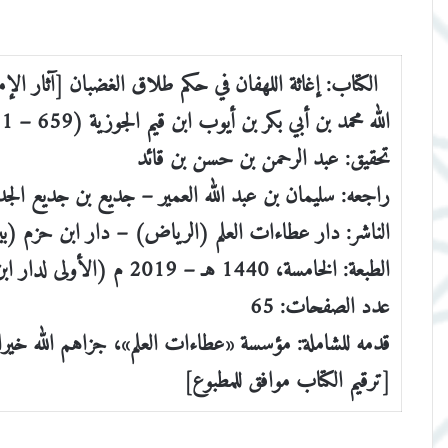
الله محمد بن أبي بكر بن أيوب ابن قيم الجوزية (659 – 751)
تحقيق: عبد الرحمن بن حسن بن قائد
راجعه: سليمان بن عبد الله العمير – جديع بن جديع الجد
الناشر: دار عطاءات العلم (الرياض) – دار ابن حزم (
الطبعة: الخامسة، 1440 هـ – 2019 م (الأولى لدار ابن حزم)
عدد الصفحات: 65
قدمه للشاملة: مؤسسة «عطاءات العلم»، جزاهم الله خيرا
[ترقيم الكتاب موافق للمطبوع]