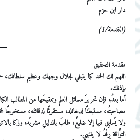
دار ابن حزم
(المقدمة/1)
مقدمة التحقيق
اللهم لك الحمد كما ينبغي لجلال وجهك وعظيم سلطانك، حمدًا كث
بإذنك.
أما بعدُ؛ فإن تحريرَ مسائل العلم وتنقيحَها من المطالب الك
مصاحبتُه، مستبطنًا لدخائله، مستقرئًا لدقائقه، مستخرجًا لمخبَ
ولا يُسابِق فيها إلا ضليعٌ، طابَ بالدليلِ مشربُه، وزكا بال
التوَّاقة رِفْدٌ لا ينتهي.