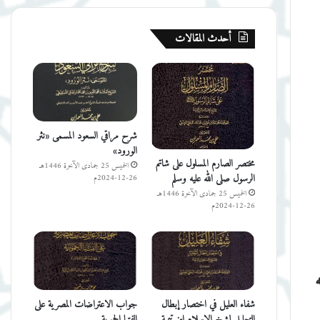
أحدث المقالات
شرح مراقي السعود المسمى «نثر
الورود»
مختصر الصارم المسلول على شاتم
الخميس 25 جمادى الآخرة 1446هـ
الرسول صلى الله عليه وسلم
26-12-2024م
الخميس 25 جمادى الآخرة 1446هـ
26-12-2024م
ه
شفاء العليل في اختصار إبطال
جواب الاعتراضات المصرية على
التحليل لشيخ الإسلام ابن تيمية
الفتيا الحموية