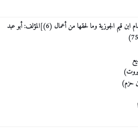
الكتاب: إغاثة اللهفان في حكم طلاق الغضبان [آثار الإمام ابن قيم الجوزية وما لحقها من أعمال (6)]المؤلف: أبو عبد
يع
بيروت)