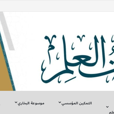
شوال، فكأنما صامَ الدَّهْر»
التمكين المؤسسي
موسوعة البخاري
إ
لم