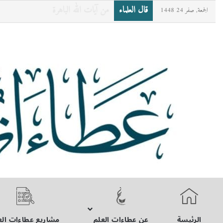
قال العلماء
«مَنْ صامَ رمضانَ ثمَّ أَتْبَعَهُ بسِتٍّ من 
الجمعة, صفر 24 1448
الرئيسة
عن عطاءات العلم
مشاريع عطاءات الع