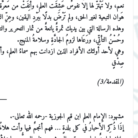
نعم، ولا تَهْتزّ لها إلا نفوسٌ عَشِقَت العلم، وأنِفَتْ من مَعر
هَوان التبعية لغير الحق، ولم تَرْضَ بدلًا ببَرْدِ اليقين، وعِزِّ
وهذه الرسالة التي بين يديك ثمرةٌ يانعةٌ من ثمار التحرير والت
وحُسْنُ التأتِّي، ورَعَاها لزومُ الجادَّةِ وسلامةُ المنهج.
وهي لأحد أولئك الأفراد الذين ازدانت بهم سماءُ العلم، و
صِدْقٍ
(المقدمة/3)
مشهود: الإِمام العلم ابن قيم الجوزية -رحمه الله تعالى-.
إذَا ذُكِر الأحبارُ في كل بلدةٍ … فهم أنجمٌ فيها وأنت هلالُه