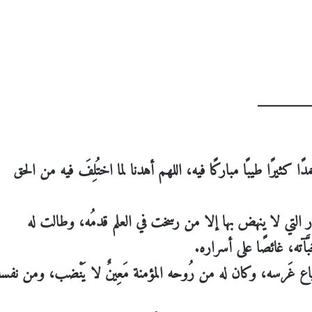
يرًا طيبًا مباركًا فيه، اللهم أهدنا لما اختُلِفَ فيه من الحق
بار التي لا ينهض بها إلا من رسخت في العلم قدمُه، وطالت له
ّآته، غائصًا على أسراره.
اتباع غَرسه، وكان له من رُوحه المؤمنة مَعِينٌ لا يَنْضب، ومن نفس