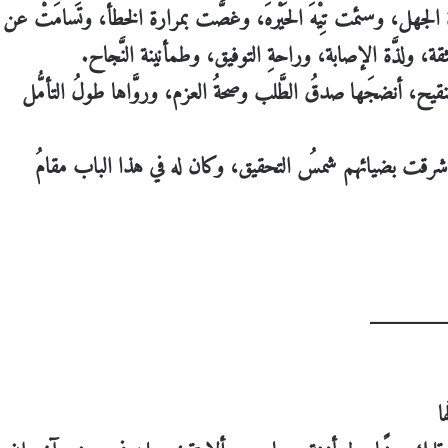
َّة الجهل، وسئمت تِيْهَ الحَيْرهَ، وغصَّت بمرارة الخطأ، وتَسامَتْ عن
 الثقة، ولذَّة الإصابة، وراحةِ التوفيق، وطمأنينة النَّجاح.
نقيح، أنضجَها صدقُ الطَّلب وصحةُ العزم، وروَّاها طولُ التأمُّل
أشرقت بضيائهم شمسُ التحقيق، وكان له في هذا الباب مقامُ
ا