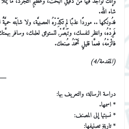
وإنك لواجدٌ فيها من دقيقِ البحث، وعظيمِ التجرُّد، ما يم
شاء الله.
فدُونَكها .. موردًا عذبًا لم تكدِّرْهُ العصبيَّة، ولا شابَتْه حم
فَرِدْهُ، وانظر لنفسك، وتَبَصَّرْ, لتستوثق لعلمك، وسافر بهمَّت
فالْزمْهُ، فعمَّا قليلٍ تَحْمَدُ صُنعك.
(المقدمة/4)
دراسة الرسالة، والتعريف بها:
* اسمها.
* نسبتها إلى المصنف:
* تاريخ تصنيفها: