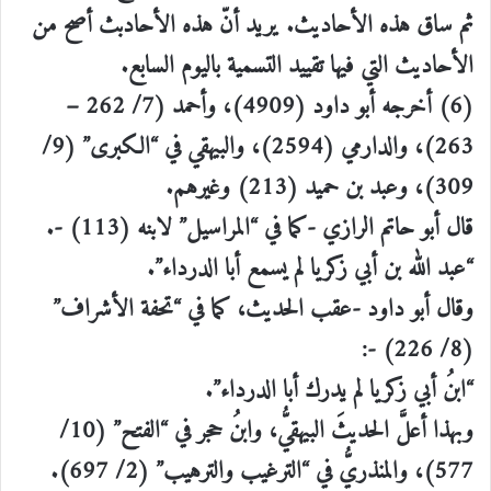
ثم ساق هذه الأحاديث. يريد أنّ هذه الأحادبث أصح من
الأحاديث التي فيها تقييد التسمية باليوم السابع.
(6) أخرجه أبو داود (4909)، وأحمد (7/ 262 –
263)، والدارمي (2594)، والبيهقي في “الكبرى” (9/
309)، وعبد بن حميد (213) وغيرهم.
قال أبو حاتم الرازي -كما في “المراسيل” لابنه (113) -.
“عبد الله بن أبي زكريا لم يسمع أبا الدرداء”.
وقال أبو داود -عقب الحديث، كما في “تحفة الأشراف”
(8/ 226) -:
“ابنُ أبي زكريا لم يدرك أبا الدرداء”.
وبهذا أعلَّ الحديثَ البيهقيُّ، وابنُ حجر في “الفتح” (10/
577)، والمنذريُّ في “الترغيب والترهيب” (2/ 697).