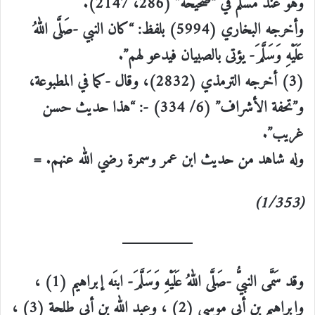
وهو عند مسلم في “صحيحه” (286، 2147).
وأخرجه البخاري (5994) بلفظ: “كان النبي -صَلَّى اللهُ
عَلَيْهِ وَسَلَّمَ- يؤتى بالصبيان فيدعو لهم”.
(3) أخرجه الترمذي (2832)، وقال -كما في المطبوعة،
و”تحفة الأشراف” (6/ 334) -: “هذا حديث حسن
غريب”.
وله شاهد من حديث ابن عمر وسمرة رضي الله عنهم. =
(1/353)
وقد سَمَّى النبيُّ -صَلَّى اللهُ عَلَيْهِ وَسَلَّمَ- ابنَه إبراهيم (1) ،
وإبراهيم بن أبي موسى (2) ، وعبد الله بن أبي طلحة (3) ،