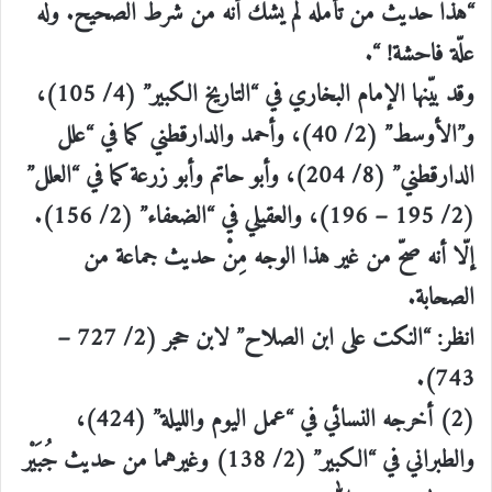
“هذا حديث من تأمّله لم يشكّ أنه من شرط الصحيح. وله
علّة فاحشة! “.
وقد بيّنها الإمام البخاري في “التاريخ الكبير” (4/ 105)،
و”الأوسط” (2/ 40)، وأحمد والدارقطني كما في “علل
الدارقطني” (8/ 204)، وأبو حاتم وأبو زرعة كما في “العلل”
(2/ 195 – 196)، والعقيلي في “الضعفاء” (2/ 156).
إلّا أنه صحّ من غير هذا الوجه مِنْ حديث جماعة من
الصحابة.
انظر: “النكت على ابن الصلاح” لابن حجر (2/ 727 –
743).
(2) أخرجه النسائي في “عمل اليوم والليلة” (424)،
والطبراني في “الكبير” (2/ 138) وغيرهما من حديث جُبَيْر