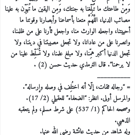
وَمِنْ طاعتك ما تُبَلِّغنا به جنتك، وَمِن اليقين ما تُهَوِّن به علينا
مصائب الدنيا، اللَّهُمَّ متعنا بأسماعنا وأبصارنا وقوتنا ما
أحييتنا، واجعله الوارث منا، واجعل ثأرنا على من ظلمنا،
وانصرنا على من عادانا، ولا تجعل مصيبتنا في ديننا، ولا
تجعل الدنيا أكبر همِّنا، ولا مبلغ علمنا، ولا تُسَلِّط علينا من
لا يرحمنا”. قال الترمذي حديث حسن (2) .
__________
= “رجاله ثقات، إلّا أنه اختُلِف في وصله وإرساله”.
والمرسل أولى. انظر: “الضعفاء” للعقيلي (2/ 17).
وصححه الحاكم (1/ 537) على شرط مسلم، ولم يتعقبه
الذهبي.
وله شاهد من حديث عائشة رضي الله عنها.