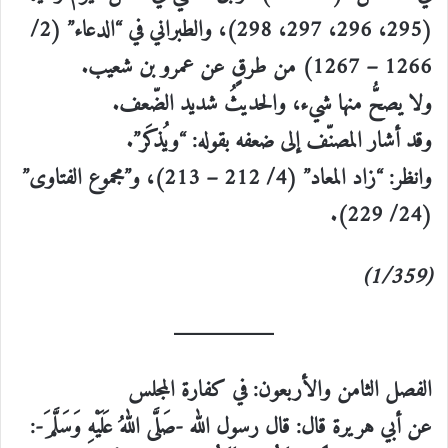
(295، 296، 297، 298)، والطبراني في “الدعاء” (2/
1266 – 1267) من طرقٍ عن عمرو بن شعيب.
ولا يصحُّ منها شيء، والحديثُ شديد الضّعف.
وقد أشار المصنّف إلى ضعفه بقوله: “ويُذكَر”.
وانظر: “زاد المعاد” (4/ 212 – 213)، و”مجموع الفتاوى”
(24/ 229).
(1/359)
الفصل الثامن والأربعون: في كفارة المجلس
عن أبي هريرة قال: قال رسول الله -صَلَّى اللهُ عَلَيْهِ وَسَلَّمَ-: