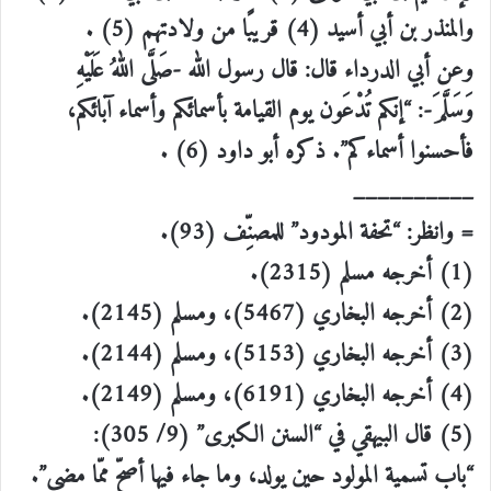
والمنذر بن أبي أسيد (4) قريبًا من ولادتهم (5) .
وعن أبي الدرداء قال: قال رسول الله -صَلَّى اللهُ عَلَيْهِ
وَسَلَّمَ-: “إنكم تُدْعَون يوم القيامة بأسمائكم وأسماء آبائكم،
فأحسنوا أسماءكم”. ذكره أبو داود (6) .
__________
= وانظر: “تحفة المودود” للمصنِّف (93).
(1) أخرجه مسلم (2315).
(2) أخرجه البخاري (5467)، ومسلم (2145).
(3) أخرجه البخاري (5153)، ومسلم (2144).
(4) أخرجه البخاري (6191)، ومسلم (2149).
(5) قال البيهقي في “السنن الكبرى” (9/ 305):
“باب تسمية المولود حين يولد، وما جاء فيها أصحّ ممّا مضى”.