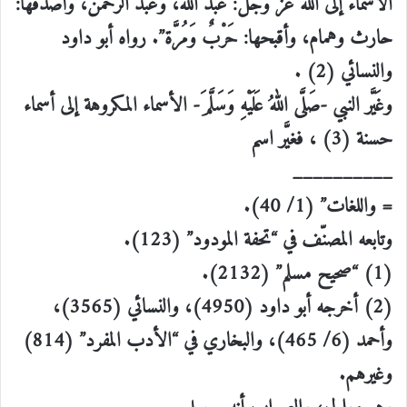
الأسماء إلى الله عز وجل: عبد الله، وعبد الرحمن، وأصدقها:
حارث وهمام، وأقبحها: حَرْبٌ وَمُرَّة”. رواه أبو داود
والنسائي (2) .
وغَيَّر النبي -صَلَّى اللهُ عَلَيْهِ وَسَلَّمَ- الأسماء المكروهة إلى أسماء
حسنة (3) ، فغيَّر اسم
__________
= واللغات” (1/ 40).
وتابعه المصنّف في “تحفة المودود” (123).
(1) “صحيح مسلم” (2132).
(2) أخرجه أبو داود (4950)، والنسائي (3565)،
وأحمد (6/ 465)، والبخاري في “الأدب المفرد” (814)
وغيرهم.