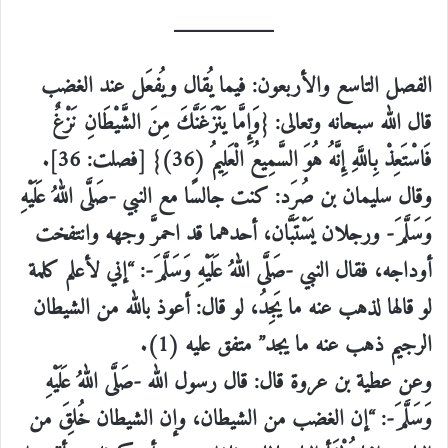
الفصل التاسع والأربعون: فيما يُقال ويُفعَل عند الغضب
قال الله سبحانه وتعالى: {وَإِمَّا يَنْزَغَنَّكَ مِنَ الشَّيْطَانِ نَزْغٌ
فَاسْتَعِذْ بِاللَّهِ إِنَّهُ هُوَ السَّمِيعُ الْعَلِيمُ (36)} [فصلت: 36].
وقال سليمان بن صُرَد: كنت جالسًا مع النبي -صَلَّى اللهُ عَلَيْهِ
وَسَلَّمَ- ورجلان يَسْتَبَّان، أحدهما قد احمرَّ وجهه وانتفخت
أوداجه، فقال النبي -صَلَّى اللهُ عَلَيْهِ وَسَلَّمَ-: “إني لأعلم كلمة
لو قالها لذهب عنه ما يَجِدُ، لو قال: أعوذ بالله من الشيطان
الرجيم ذهب عنه ما يجد” متفق عليه (1).
وعن عطية بن عروة قال: قال رسول الله -صَلَّى اللهُ عَلَيْهِ
وَسَلَّمَ-: “إن الغضب من الشيطان، وإن الشيطان خُلِقَ من