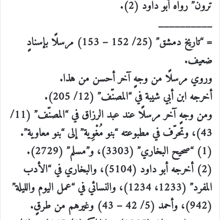
تَرَوْنَ” رواه أبو داود (2).
__________
= “تاريخ دمشق” (25/ 152 – 153) مرسلًا بإسنادٍ
ضعيف.
وروي مرسلًا من وجهٍ آخر أحسن من هذا.
أخرجه ابن أبي شيبة في “المصنّف” (12/ 205).
ومن وجهٍ آخر مرسلًا عند عبد الرزاق في “المصنّف” (11/
43)، وتحرّف في مطبوعته “بنو مُغْوِية” إلى “بنو معاوية”.
(1) “صحيح البخاري” (3303)، و”مسلم” (2729).
(2) أخرجه أبو داود (5104)، والبخاري في “الأدب
المفرد” (1233، 1234)، والنسائي في “عمل اليوم والليلة”
(942)، وأحمد (5/ 42 – 43) وغيرهم من طرقٍ.