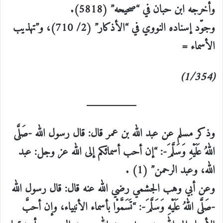
وأخرجه ابن حبان في “صحيحه” (5818).
وجوّد إسناده النووي في “الأذكار” (2/ 710)، و”تهذيب
الأسماء =
(1/354)
وذكر مسلم عن عبد الله بن عمر قال: قال رسول الله -صَلَّى
اللهُ عَلَيْهِ وَسَلَّمَ-: “إن أحب أسمائكم إلى الله عز وجل: عبد
الله، وعبد الرحمن” (1) .
وعن أبي وهب الجشمي رضي الله عنه قال: قال رسول الله
-صَلَّى اللهُ عَلَيْهِ وَسَلَّمَ-: “تَسَمَّوْا بأسماء الأنبياء، وإن أحبَّ