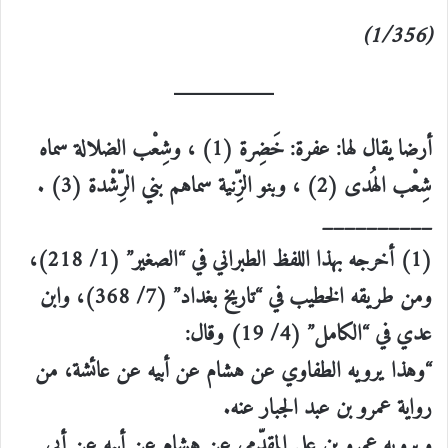
(1/356)
أرضا يقال لها: عفرة: خَضِرة (1) ، وشِعْب الضلالة سماه
شِعْب الهُدى (2) ، وبنو الزِّنية سماهم بني الرِّشْدة (3) .
__________
(1) أخرجه بهذا اللفظ الطبراني في “الصغير” (1/ 218)،
ومن طريقه الخطيب في “تاريخ بغداد” (7/ 368)، وابن
عدي في “الكامل” (4/ 19) وقال:
“وهذا يرويه الطفاوي عن هشام عن أبيه عن عائشة، من
رواية عمرو بن عبد الجبار عنه.
ويرويه عمرو بن علي المقدّمي عن هشام عن أبيه عن أبي