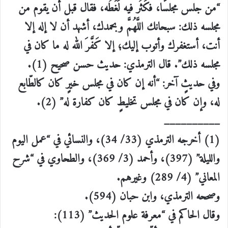
“من جلس مجلسًا، فكَثُر فيه لَغَطُه، فقال قبل أن يقوم من
مجلسه ذلك: سبحانك اللَّهُمَّ وبحمدك، أشهد أن لا إله إلا
أنت، أستغفرك وأتوب إليك؛ إلا كَفَّرَ الله له ما كان في
مجلسه ذلك”. قال الترمذي: حديث حسن صحيح (1).
وفي حديثٍ آخر: “أنه إن كان في مجلس خيرٍ كان كالطّابع
له، وإن كان في مجلس تخليطٍ كان كفارة له” (2).
__________
(1) أخرجه الترمذي (33/ 34)، والنسائي في “عمل اليوم
والليلة” (397)، وأحمد (3/ 369)، والطحاوي في “شرح
المعاني” (4/ 289) وغيرهم.
وصححه الترمذي، وابن حبان (594).
وقال الحاكم في “معرفة علوم الحديث” (113):