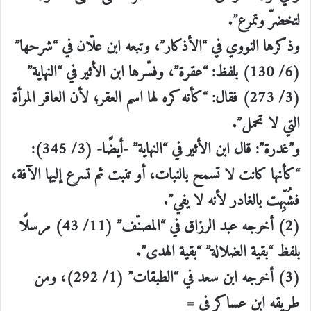
لتخضرّ وتمرع”.
وذكرها النووي في “الأذكار”، وتبعه ابن علّان في “شرحها”
(6/ 130) بلفظ: “عقرة”، وفسّرها ابن الأثير في “النهاية”
(3/ 273) فقال: “كأنه كره لها اسم العقر؛ لأن العاقر المرأة
التي لا تحمل”.
و”غدرة”: قال ابن الأثير في “النهاية” -أيضًا- (3/ 345):
“كأنها كانت لا تسمح بالنبات، أو تنبت ثم تسرع إليها الآفة،
فشُبِّهت بالغادر لأنه لا يفي”.
(2) أخرجه عبد الرزاق في “المصنّف” (11/ 43) مرسلًا
بلفظ “بقية الضلالة” “بقية الهدى”.
(3) أخرجه ابن سعد في “الطبقات” (1/ 292)، ومن
طريقه ابن عساكر في =