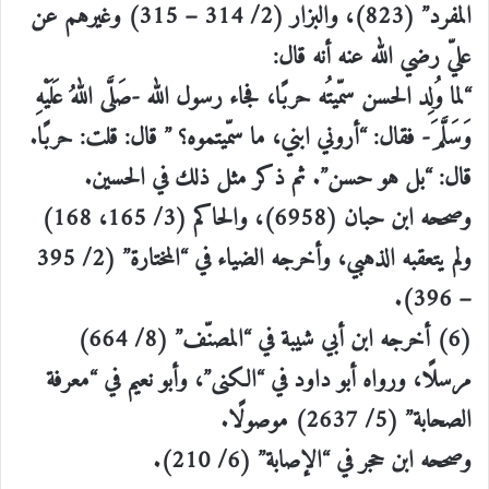
المفرد” (823)، والبزار (2/ 314 – 315) وغيرهم عن
عليّ رضي الله عنه أنه قال:
“لما وُلِد الحسن سمّيتُه حربًا، فجاء رسول الله -صَلَّى اللهُ عَلَيْهِ
وَسَلَّمَ- فقال: “أروني ابني، ما سمّيتموه؟ ” قال: قلت: حربًا.
قال: “بل هو حسن”. ثم ذكر مثل ذلك في الحسين.
وصححه ابن حبان (6958)، والحاكم (3/ 165، 168)
ولم يتعقبه الذهبي، وأخرجه الضياء في “المختارة” (2/ 395
– 396).
(6) أخرجه ابن أبي شيبة في “المصنّف” (8/ 664)
مرسلًا، ورواه أبو داود في “الكنى”، وأبو نعيم في “معرفة
الصحابة” (5/ 2637) موصولًا.
وصححه ابن حجر في “الإصابة” (6/ 210).