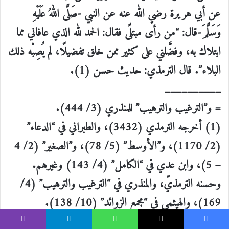
عن أبي هريرة رضي الله عنه عن النبي -صَلَّى اللهُ عَلَيْهِ
وَسَلَّمَ-قال: “من رأى مبتلًى فقال: الحمد لله الذي عافاني مما
ابتلاك به، وفضَّلني على كثير ممن خلق تفضيلًا، لم يُصِبْه ذلك
البلاء”. قال الترمذي: حديث حسن (1).
__________
= و”الترغيب والترهيب” للمنذري (3/ 444).
(1) أخرجه الترمذي (3432)، والطبراني في “الدعاء”
(2/ 1170)، و”الأوسط” (5/ 78)، و”الصغير” (2/ 4
– 5)، وابن عدي في “الكامل” (4/ 143) وغيرهم.
وحسنه الترمذيّ، والمنذري في “الترغيب والترهيب” (4/
169)، والهيثمي في “مجمع الزوائد” (10/ 138).
وفي إسناده ضعفٌ ينجبر بالطريق الأخرى التي أخرجها
يسبوك
‫X
واتساب
تيلقرام
ڤايبر