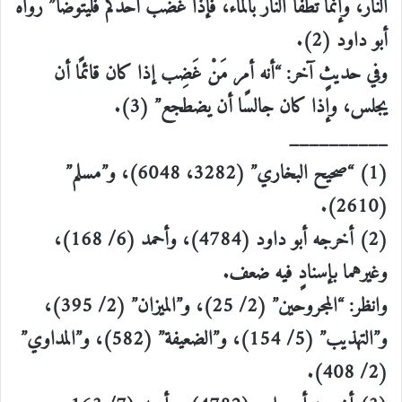
النار، وإنما تُطْفَأ النار بالماء، فإذا غضب أحدكم فليتوضأ” رواه
أبو داود (2).
وفي حديثٍ آخر: “أنه أمر مَنْ غَضِب إذا كان قائمًا أن
يجلس، وإذا كان جالسًا أن يضطجع” (3).
__________
(1) “صحيح البخاري” (3282، 6048)، و”مسلم”
(2610).
(2) أخرجه أبو داود (4784)، وأحمد (6/ 168)،
وغيرهما بإسنادٍ فيه ضعف.
وانظر: “المجروحين” (2/ 25)، و”الميزان” (2/ 395)،
و”التهذيب” (5/ 154)، و”الضعيفة” (582)، و”المداوي”
(2/ 408).