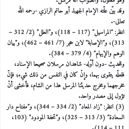
وهو معلول، والصواب أنه مرسل.
وقد بيّن علّته الإمام الجهبذ أبو حاتم الرازي -رحمه الله
تعالى-.
انظر: “المراسيل” (117 – 118)، و”العلل” (2/ 312 –
313)، و”الإصابة” لابن حجر (7/ 461 – 462)، و”بيان
الوهم والإيهام” (4/ 379 – 384).
وللحديث -دون أوّله- شاهدان مرسلان صحيحا الإسناد،
فلعلّه يتقوى بهما، وإنْ كان في النفس من ذلك شيء؛ فإنّ
مخرجهما ومخرج حديثنا المرسل هذا من الشام، فأخشى أنْ
تؤول إلى مصدر واحد.
(3) انظر: “زاد المعاد” (2/ 334 – 344)، و”مفتاح دار
السعادة” (3/ 313 – 325)، و”تحفة المودود” (103،
111 – 114).