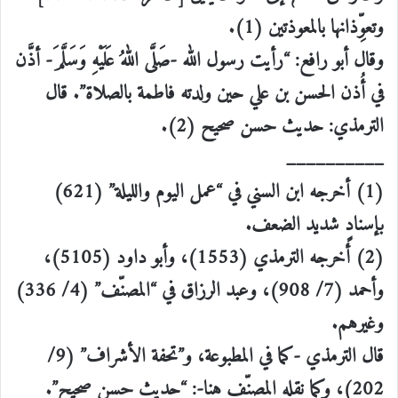
وتعوِّذانها بالمعوذتين (1).
وقال أبو رافع: “رأيت رسول الله -صَلَّى اللهُ عَلَيْهِ وَسَلَّمَ- أذَّن
في أُذن الحسن بن علي حين ولدته فاطمة بالصلاة”. قال
الترمذي: حديث حسن صحيح (2).
__________
(1) أخرجه ابن السني في “عمل اليوم والليلة” (621)
بإسنادٍ شديد الضعف.
(2) أخرجه الترمذي (1553)، وأبو داود (5105)،
وأحمد (7/ 908)، وعبد الرزاق في “المصنّف” (4/ 336)
وغيرهم.
قال الترمذي -كما في المطبوعة، و”تحفة الأشراف” (9/
202)، وكما نقله المصنِّف هنا-: “حديث حسن صحيح”.