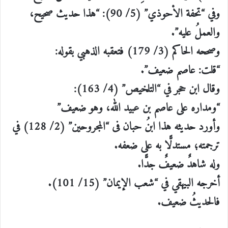
وفي “تحفة الاْحوذي” (5/ 90): “هذا حديث صحيح،
والعملُ عليه”.
وصححه الحاكم (3/ 179) فتعقبه الذهبي بقوله:
“قلت: عاصم ضعيف”.
وقال ابن حجر في “التلخيص” (4/ 163):
“ومداره على عاصم بن عبيد الله، وهو ضعيف”
وأورد حديثه هذا ابنُ حبان فى “المجروحين” (2/ 128) في
ترجمته؛ مستدلًّا به على ضعفه.
وله شاهدٌ ضعيفٌ جدًّا.
أخرجه البيهقي في “شعب الإيمان” (15/ 101).
فالحديثُ ضعيف.