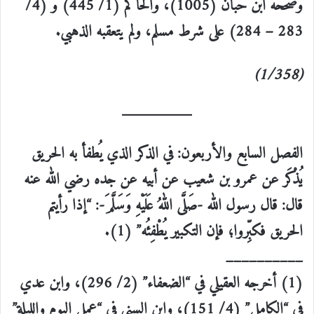
وصححه ابن حبان (1005)، والحاكم (1/ 445) و (4/
283 – 284) على شرط مسلم، ولم يتعقبه الذهبي.
(1/358)
الفصل السابع والأربعون: في الذكر الذي يُطفأ به الحريق
يُذْكَر عن عمرو بن شعيب عن أبيه عن جده رضي الله عنه
قال: قال رسول الله -صَلَّى اللهُ عَلَيْهِ وَسَلَّمَ-: “إذا رأيتم
الحريق فكبِّروا؛ فإن التكبير يُطْفِئُه” (1).
__________
(1) أخرجه العقيلي في “الضعفاء” (2/ 296)، وابن عدي
في “الكامل” (4/ 151)، وابن السني في “عمل اليوم والليلة”