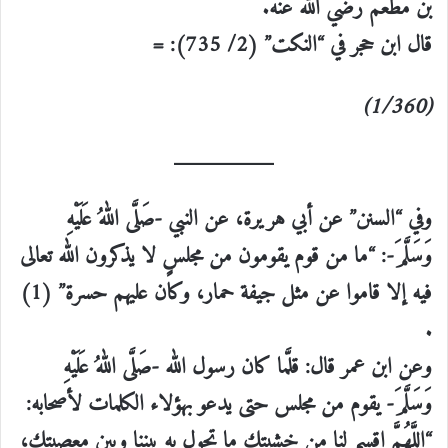
بن مطعم رضي الله عنه.
قال ابن حجر في “النكت” (2/ 735): =
(1/360)
وفي “السنن” عن أبي هريرة، عن النبي -صَلَّى اللهُ عَلَيْهِ
وَسَلَّمَ-: “ما من قوم يقومون من مجلسٍ لا يذكرون الله تعالى
فيه إلا قاموا عن مثل جيفة حمار، وكان عليهم حسرة” (1)
.
وعن ابن عمر قال: قلَّما كان رسول الله -صَلَّى اللهُ عَلَيْهِ
وَسَلَّمَ- يقوم من مجلس حتى يدعو بهؤلاء الكلمات لأصحابه:
“اللَّهُمَّ اقسم لنا من خشيتك ما تحول به بيننا وبين معصيتك،