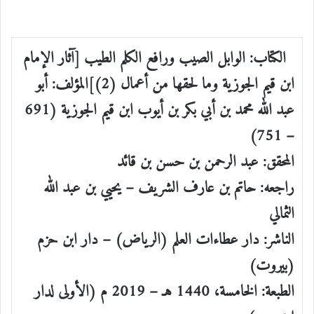
الكتاب: الوابل الصيب ورافع الكلم الطيب [آثار الإمام
ابن قيم الجوزية وما لحقها من أعمال (2)]المؤلف: أبو
عبد الله محمد بن أبي بكر بن أيوب ابن قيم الجوزية (691
– 751)
المحقق: عبد الرحمن بن حسن بن قائد
راجعه: حاتم بن عارف الشريف – يحيي بن عبد الله
الثمالي
الناشر: دار عطاءات العلم (الرياض) – دار ابن حزم
(بيروت)
الطبعة: الخامسة، 1440 هـ – 2019 م (الأولى لدار