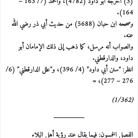
(3) أخرجه أبو داود (4782)، وأحمد (7/ 163 –
164).
وصححه ابن حبان (5688) من حديث أبي ذر رضي الله
عنه.
والصواب أنه مرسل، كما ذهب إلى ذلك الإمامان أبو
داود، والدارقطني.
انظر: “سنن أبي داود” (4/ 396)، و”علل الدارقطني” (6/
276 – 277)، =
(1/362)
الفصل الخمسون: فيما يقال عند رؤية أهل البلاء