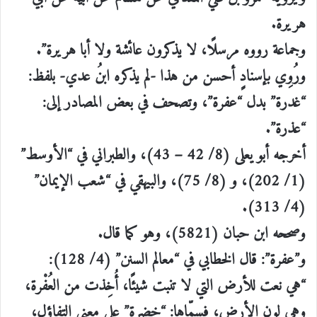
هريرة.
وجماعة رووه مرسلًا، لا يذكرون عائشة ولا أبا هريرة”.
ورُوِي بإسنادٍ أحسن من هذا -لم يذكره ابنُ عدي- بلفظ:
“غدرة” بدل “عفرة”، وتصحف في بعض المصادر إلى:
“عذرة”.
أخرجه أبو يعلى (8/ 42 – 43)، والطبراني في “الأوسط”
(1/ 202)، و (8/ 75)، والبيهقي في “شعب الإيمان”
(4/ 313).
وصححه ابن حبان (5821)، وهو كما قال.
و”عفرة”: قال الخطابي في “معالم السنن” (4/ 128):
“هي نعت للأرض التي لا تنبت شيئًا، أُخِذت من العُفْرة،
وهي لون الأرض، فسمّاها: “خضرة” على معنى التفاؤل،