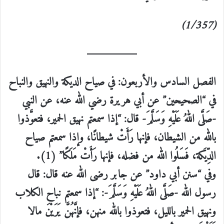
(1/357)
الفصل السادس والأربعون: في صياح الديكة والنهيق والنباح
في “الصحيحين” عن أبي هريرة رضي الله عنه، عن النبي
-صَلَّى اللهُ عَلَيْهِ وَسَلَّمَ- قال: “إذا سمعتم نهيق الحمير، فتعوَّذوا
بالله من الشيطان، فإنها رَأَتْ شيطانًا، وإذا سمعتم صياح
الدِّيَكة، فَسَلُوا الله من فضله، فإنها رَأَتْ مَلَكًا” (1).
وفي “سنن أبي داود” عن جابر رضى الله عنه قال: قال
رسول الله -صَلَّى اللهُ عَلَيْهِ وَسَلَّمَ-: “إذا سمعتم نباح الكلاب
ونهيق الحمير بالليل، فتعوذوا بالله منهن، فإنَّهُنَّ يَرَيْنَ مالا