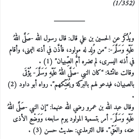
(1/352)
ويُذْكَر عن الحسين بن علي قال: قال رسول الله -صَلَّى اللهُ
عَلَيْهِ وَسَلَّمَ-: “من وُلِد له مولود، فأذَّن في أذنه اليمنى، وأقام
في أذنه اليسرى، لم تضره أمُّ الصِّبيان” (1) .
وقالت عائشة: “كان النبي -صَلَّى اللهُ عَلَيْهِ وَسَلَّمَ- يُؤْتَى
بالصبيان، فيدعو لهم بالبركة ويُحَنِّكهم”. رواه أبو داود (2)
.
وقال عبد الله بن عمرو رضي الله عنهما: “إن النبي -صَلَّى اللهُ
عَلَيْهِ وَسَلَّمَ- أمر بتسمية المولود يوم سابعه، وَوَضْعِ الأذى
عنه، والعَقِّ”. قال الترمذي: حديث حسن (3) .