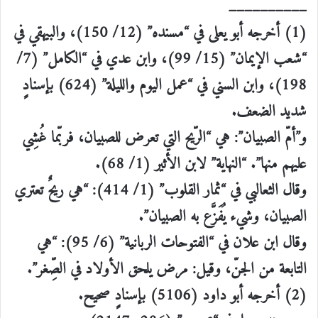
__________
(1) أخرجه أبو يعلى في “مسنده” (12/ 150)، والبيهقي في
“شعب الإيمان” (15/ 99)، وابن عدي في “الكامل” (7/
198)، وابن السني في “عمل اليوم والليلة” (624) بإسنادٍ
شديد الضعف.
و”أمّ الصبيان”: هي “الرّيح التي تعرض للصبيان، فربّما غُشِي
عليهم منها”. “النهاية” لابن الأثير (1/ 68).
وقال الثعالبي في “ثمار القلوب” (1/ 414): “هي ريحٌ تعتري
الصبيان، وشيء يُفَزَّع به الصبيان”.
وقال ابن علان في “الفتوحات الربانية” (6/ 95): “هي
التابعة من الجنّ، وقيل: مرض يلحق الأولاد في الصِّغر”.
(2) أخرجه أبو داود (5106) بإسنادٍ صحيح.