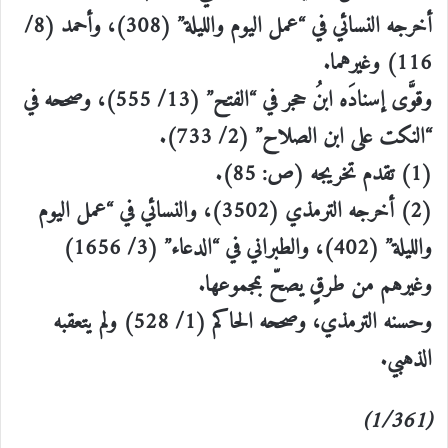
أخرجه النسائي في “عمل اليوم والليلة” (308)، وأحمد (8/
116) وغيرهما.
وقوَّى إسنادَه ابنُ حجر في “الفتح” (13/ 555)، وصححه في
“النكت على ابن الصلاح” (2/ 733).
(1) تقدم تخريجه (ص: 85).
(2) أخرجه الترمذي (3502)، والنسائي في “عمل اليوم
والليلة” (402)، والطبراني في “الدعاء” (3/ 1656)
وغيرهم من طرقٍ يصحّ بمجموعها.
وحسنه الترمذي، وصححه الحاكم (1/ 528) ولم يتعقبه
الذهبي.
(1/361)