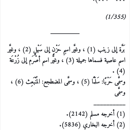
(1/355)
بَرَّة إلى زينب (1) ، وغيَّر اسمِ حَزْنٍ إلى سَهْلٍ (2) ، وغيَّر
اسم عاصية فسماها جميلة (3) ، وغيَّر اسم أصْرَم إلى زُرْعَة
(4) .
وسمَّى حَرْبًا: سَلْمًا (5) ، وسمَّى المضطجع: المُنْبَعِث (6) ،
وسمَّى
__________
(1) أخرجه مسلم (2142).
(2) أخرجه البخاري (5836).