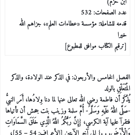
ابن حزم)
عدد الصفحات: 532
قدمه للشاملة: مؤسسة «عطاءات العلم»، جزاهم الله
خيرا
[ترقيم الكتاب موافق للمطبوع]
الفصل الخامس والأربعون: في الذكر عند الولادة، والذكر
المُتَعَلِّقِ بالولد
يُذْكَر أن فاطمة رضي الله تعالى عنها لما دنا وِلادُها، أَمَر النبيُّ
-صَلَّى اللهُ عَلَيْهِ وَسَلَّمَ- أُمَّ سلمة وزينب بنت جحش أن تأتياها
فتقرآ عليها آية الكرسي، {إِنَّ رَبَّكُمُ اللَّهُ الَّذِي خَلَقَ السَّمَاوَاتِ
وَالْأَرْضَ. . .} إلى آخر الآيتين [الأعراف: 54 – 55]،