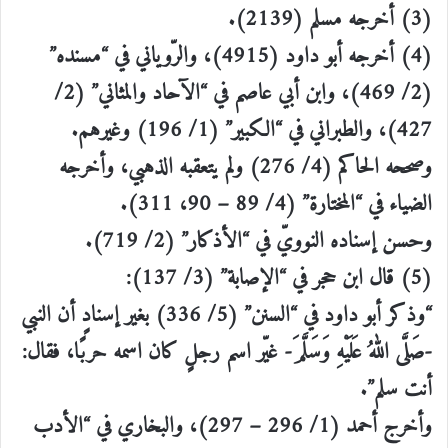
(3) أخرجه مسلم (2139).
(4) أخرجه أبو داود (4915)، والرّوياني في “مسنده”
(2/ 469)، وابن أبي عاصم في “الآحاد والمثاني” (2/
427)، والطبراني في “الكبير” (1/ 196) وغيرهم.
وصححه الحاكم (4/ 276) ولم يتعقبه الذهبي، وأخرجه
الضياء في “المختارة” (4/ 89 – 90، 311).
وحسن إسناده النوويّ في “الأذكار” (2/ 719).
(5) قال ابن حجر في “الإصابة” (3/ 137):
“وذكر أبو داود في “السنن” (5/ 336) بغير إسنادٍ أن النبي
-صَلَّى اللهُ عَلَيْهِ وَسَلَّمَ- غيّر اسم رجلٍ كان اسمه حربًا، فقال:
أنت سلم”.
وأخرج أحمد (1/ 296 – 297)، والبخاري في “الأدب