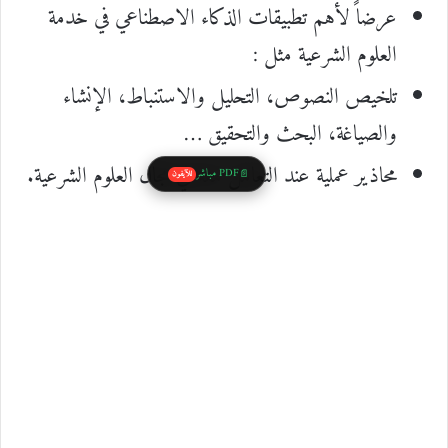
عرضاً لأهم تطبيقات الذكاء الاصطناعي في خدمة
العلوم الشرعية مثل :
تلخيص النصوص، التحليل والاستنباط، الإنشاء
والصياغة، البحث والتحقيق …
محاذير عملية عند التعامل معه في مجال العلوم الشرعية.
PDF مباشر
📄
للآيفون