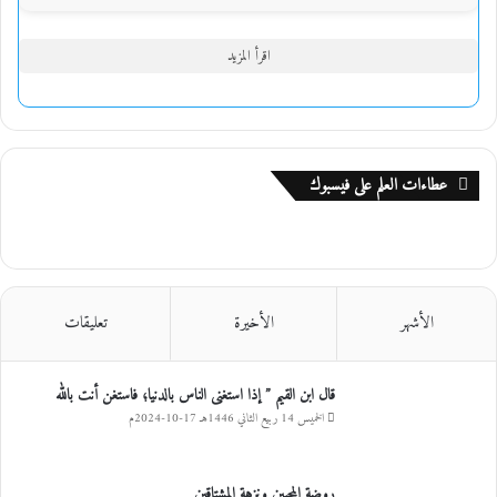
اقرأ المزيد
عطاءات العلم على فيسبوك
الأشهر
الأخيرة
تعليقات
قال ابن القيم ” إذا استغنى الناس بالدنيا؛ فاستغن أنت بالله
الخميس 14 ربيع الثاني 1446هـ 17-10-2024م
روضة المحبين ونزهة المشتاقين