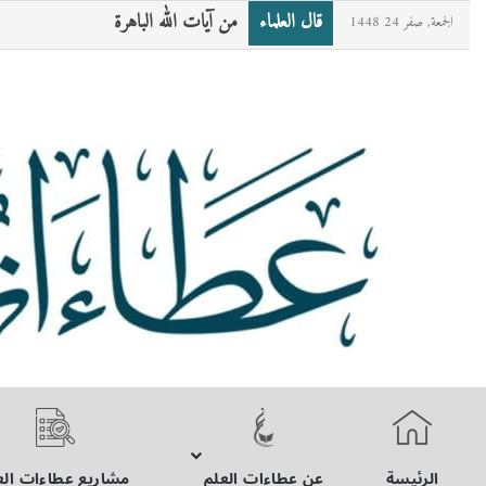
قال العلماء
«مَنْ صامَ رمضانَ ثمَّ أَتْبَعَهُ بسِتٍّ من 
الجمعة, صفر 24 1448
الرئيسة
عن عطاءات العلم
مشاريع عطاءات الع