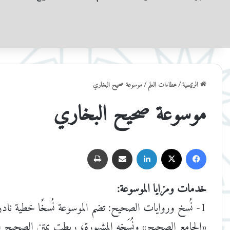
الرئيسية
/
عطاءات العلم
/
موسوعة صحيح البخاري
موسوعة صحيح البخاري
فيسبوك
‫X
لينكدإن
مشاركة عبر البريد
طباعة
خدمات ومزايا الموسوعة:
1- نُسخ وروايات الصحيح: تضم الموسوعة نُسخًا خطية نادرة لروايات
«الجامع الصحيح» ونُسَخِه المشهورة، ربطت بمتن الصحيح الم