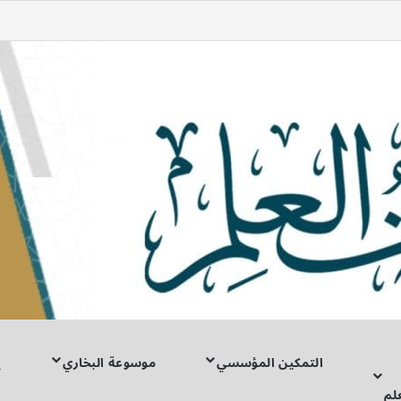
شوال، فكأنما صامَ الدَّهْر»
التمكين المؤسسي
موسوعة البخاري
إ
لم