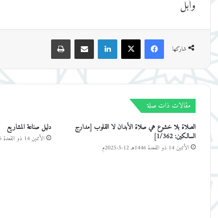
وأبل
فيسبوك
‫X
لينكدإن
مشاركة عبر البريد
طباعة
شاركها
مقالات ذات صلة
الصلاة بلا خشوع هي صلاة الأبدان لا القلوب [مدارج
دليل صناعة المشاريع
السالكين: 1/362]
الأثنين 14 ذو القعدة 1446هـ 12-5-2025م
الأثنين 14 ذو القعدة 1446هـ 12-5-2025م