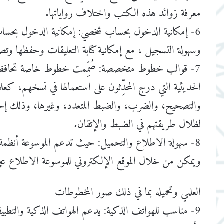
معرفة زوائد هذه الكتب واختلاف رواياتها.
6- إمكانية الدخول بحساب شخصي: إمكانية الدخول بحساب شخصي مستقل
وسهولة التسجيل ، مع إمكانية كتابة التعليقات وحفظها وتص
7- قوالب خطوط متخصصة: صُمِّمت خطوط خاصة تحافظ على المصطلحات
الحديثية التي درج المحدِّثون على استعمالها في نسخهم، ك
والتصحيح، والضرب، والضبط المتعدد، وغيرها، وذلك إحياء
لظلال طريقتهم في الضبط والإتقان.
8- سهولة الاطلاع والتحميل: حيث تدعم الموسوعة أنظمة التشغيل (الويندوز)
ويمكن من خلال الموقع الإلكتروني للموسوعة الاطلاع على
العلمي وتحميله بما في ذلك صور المخطوطات
9- مناسب للهواتف الذكية: يدعم الهواتف الذكية والتطبيقات على أنظمة أندرويد