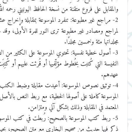
والمقابل على فروع متقنة من نسخة الحافظ اليونيني رحمه الله
2- مراجع غير مطبوعة: تنفرد الموسوعة بمقابلة وإخراج عشرات العناوين
لمراجع ومصادر غير مطبوعة ترى النور للمرة الأولى، وقد 
مجلداتها مئة وخمسين مجلدًا.
3- أصول خطية نفسية: تحتوي الموسوعة على الكثير من الأصول الخطية
النفيسة التي كُتبت بخُطوط مؤلِّفيها أو قُرئت عليهم أو كُتِبَ
عهدهم.
4- توثيق نصوص الموسوعة: أعيدت مقابلة وضبط الكتب المُدْخَلة في
الموسوعة كاملة على أصولها الخطية، مع ربط النص بالأصل
المعتمد في المقابلة وذلك بشكل آلي ومتزامن.
5- ربط كتب الموسوعة بالصحيح: رُبطت في كتب الموسوعة المواضع التي
ذكر فيها حديث من صحيح البخاري مع متن الصحيح، بحي