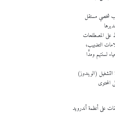
ديرها
علامات التضبيب،
 لسنتهم ومدًّا
 المحتوى