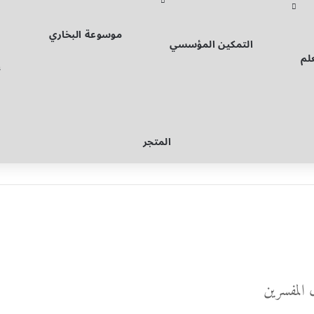
موسوعة البخاري
التمكين المؤسسي
لم
إ
المتجر
 المفسرين