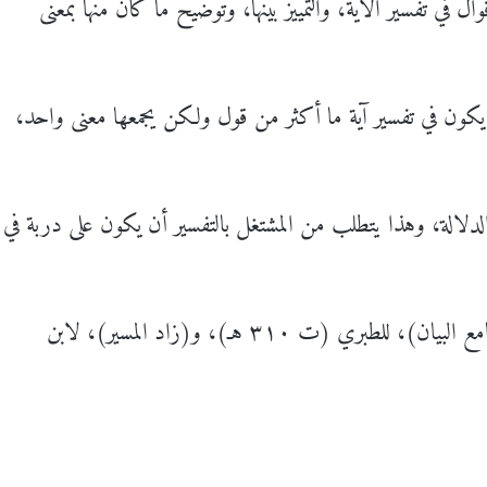
ال في تفسير الآية، والتمييز بينها، وتوضيح ما كان منها بمعنى
ًا يكون في تفسير آية ما أكثر من قول ولكن يجمعها معنى واحد،
لدلالة، وهذا يتطلب من المشتغل بالتفسير أن يكون على دربة في
(جامع البيان)، للطبري (ت ٣١٠ هـ)، و(زاد المسير)، لابن