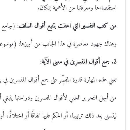
استقصاءها ومعرفتها من الأهمية بمكان.
من كتب التفسير التي اعتنت بتتبع أقوال السلف:
(جامع البي
وهناك جهود معاصرة في هذا الجانب من أبرزها: (موسوعة ال
2. جمع أقوال المفسرين في معنى الآية:
تعني هذه المهارة قدرة المفسِّر على جمع أقوال المفسرين في 
من أجل التحرير العلمي لأقوال المفسرين ودراستها ينبغي أو
ليتسنى بعد ذلك ترتيبها، أو الحكم عليها اتفاقًا أو اختلافًا، 