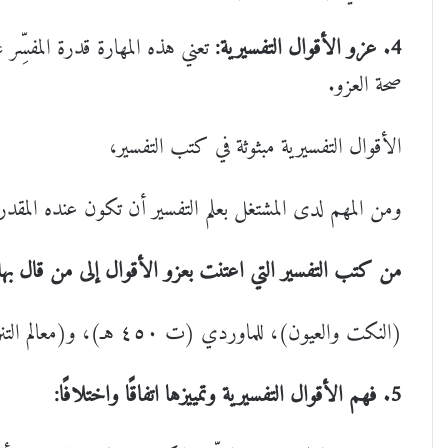
4. عزو الأقوال التفسيرية:
تعني هذه المهارة قدرة المفسِّ
صحة العزو.
الأقوال التفسيرية مبثوثة في كتب التفسير،
ومن المهم لدى المشتغل بعلم التفسير أن تكون عنده المقدر
من كتب التفسير التي اعتنت بعزو الأقوال إلى من قال بها
(النكت والعيون)، للماوردي (ت ٤٥٠ هـ)، و(معالم التنزيل)، للبغوي (ت ٥١٦ هـ).
5. فهم الأقوال التفسيرية وتمييزها اتفاقًا واختلافًا: