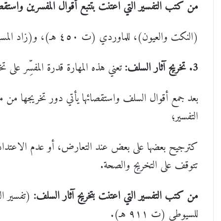
من كتب التفسير التي اعتنت بتتبع أقوال المفسرين واستقصا
(النكت والعيون)، للماوردي (ت ٤٥٠ هـ)، و(زاد المسير)، لابن الجوزي (ت ٥٩٧ هـ).
3. تخريج آثار السلف:
تعني هذه المهارة قدرة المفسِّر على
بعد جمع أقوال السلف واستقصائها يأتي دور تخريجها من مص
التفسير؛
كترجيح بعضها على بعض عند التعارض، أو عدم الاعتداد بال
تتوقف على التخريج والصحة.
من كتب التفسير التي اعتنت بتخريج آثار السلف:
للسيوطي (ت ٩١١ هـ).