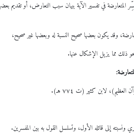
سِّر المتعارضة في تفسير الآية ببيان سبب التعارض، أو تقديم بعضها
عارضة، وقد يكون بعضها صحيح النسبة له وبعضها غير صحيح،
نحو ذلك مما يزيل الإشكال عنها.
تعارضة:
يري ونسبته إلى قائله الأول، وتسلسل القول به بين المفسرين.