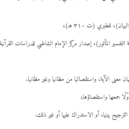
ان)، للطبري (ت ٣١٠ هـ)،
تفسير المأثور)، إصدار مركز الإمام الشاطبي للدراسات القرآنية
بيان معنى الآية، واستقصائها من مظانها وغير مظانها.
ّلًا جمعها واستقصاؤها؛
أو الترجيح بينها، أو الاستدراك عليها أو غير ذلك.