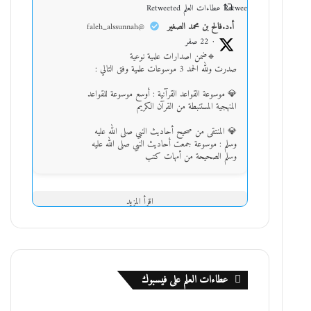
Retweet on Twitter
عطاءات العلم Retweeted
أ.د.فالح بن محمد الصغير
@faleh_alssunnah
·
22 صفر
🔹ضمن اصدارات علمية نوعية
صدرت ولله الحمد 3 موسوعات علمية وفق التالي :
💎 موسوعة القواعد القرآنية : أوسع موسوعة للقواعد
المنهجية المستنبطة من القرآن الكريم
💎 المنتقى من صحيح أحاديث النبي صلى الله عليه
وسلم : موسوعة جمعت أحاديث النبي صلى الله عليه
وسلم الصحيحة من أمهات كتب
اقرأ المزيد
عطاءات العلم على فيسبوك