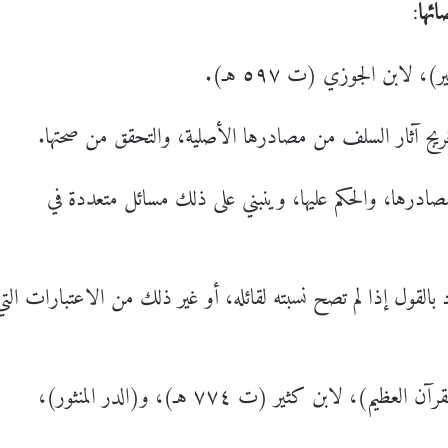
ئها
:
 تخريج آثار السلف من مصادرها الأصلية، والتحقق من صحتها.
ادرها، والحكم عليها، وينبني على ذلك مسائل متعددة في
قول إذا لم تصح نسبته لقائله، أو غير ذلك من الاعتبارات التي
(تفسير القرآن العظيم)، لابن كثير (ت ٧٧٤ هـ)، و(الدر المنثور)،