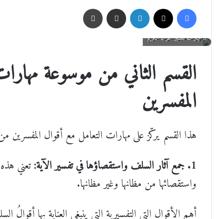
فيسبوك
‫X
لينكدإن
مشاركة عبر البريد
طباعة
مهارات تفسير القرآن الكريم
القسم الثاني من موسوعة مهارات
المفسرين
هذا القسم يركّز على مهارات التعامل مع أقوال المفسرين من السلف
1. جمع آثار السلف واستقصاؤها في تفسير الآية:
تعني هذه 
واستقصائها من مظانها وغير مظانها.
أهم الأقوال التي التفسيرية التي ينبغي العناية بها أقوالُ 