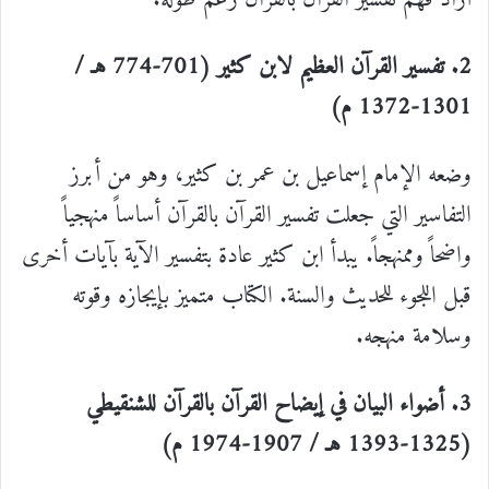
2. تفسير القرآن العظيم لابن كثير (701-774 هـ /
1301-1372 م)
وضعه الإمام إسماعيل بن عمر بن كثير، وهو من أبرز
التفاسير التي جعلت تفسير القرآن بالقرآن أساساً منهجياً
واضحاً وممنهجاً. يبدأ ابن كثير عادة بتفسير الآية بآيات أخرى
قبل اللجوء للحديث والسنة. الكتاب متميز بإيجازه وقوته
وسلامة منهجه.
3. أضواء البيان في إيضاح القرآن بالقرآن للشنقيطي
(1325-1393 هـ / 1907-1974 م)