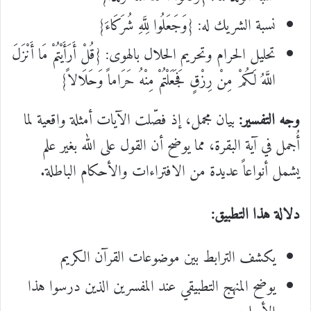
نسبة الشريك له: {وَجَعَلُوا لِلَّهِ شُرَكَاءَ}
تحليل الحرام وتحريم الحلال بالهوى: {قُلْ أَرَأَيْتُمْ مَا أَنْزَلَ
اللَّهُ لَكُمْ مِنْ رِزْقٍ فَجَعَلْتُمْ مِنْهُ حَرَاماً وَحَلَالاً}
وجه التفسير:
بيان مجمل، إذ فصّلت الآيات أمثلة واقعية لما
أُجمل في آية البقرة، مما يوضح أن القول على الله بغير علم
يشمل أنواعاً عديدة من الافتراءات والأحكام الباطلة.
دلالة هذا التطبيق:
يكشف الترابط بين موضوعات القرآن الكريم
يوضح المنهج التطبيقي عند المفسرين الذين درسوا هذا