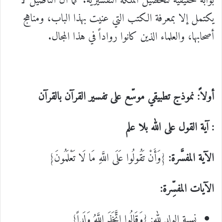
بوابة حقيقية لتحصيل الملكة التفسيرية. كما أن التأصيل لا
يكتمل إلا بمعرفة الكتب التي عنيت بهذا الباب، ومناهج
أصحابها، والعلماء الذين كانوا رواداً في هذا المجال.
أولاً: نموذج تطبيقي موسّع على تفسير القرآن بالقرآن
: آية القول على الله بلا علم
الآية المفسَّرة:
{وَأَنْ تَقُولُوا عَلَى اللَّهِ مَا لَا تَعْلَمُونَ}
الآيات المفسِّرة:
نسبة الولد لله: {وَقَالُوا اتَّخَذَ اللَّهُ وَلَداً}