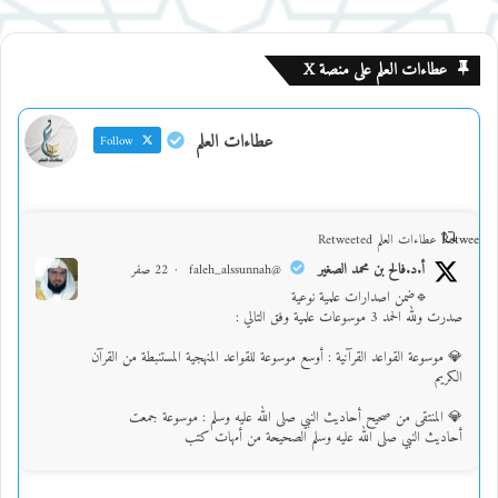
عطاءات العلم على منصة X
عطاءات العلم
Follow
Retweet on
عطاءات العلم Retweeted
أ.د.فالح بن محمد الصغير
@faleh_alssunnah
·
22 صفر
🔹ضمن اصدارات علمية نوعية
صدرت ولله الحمد 3 موسوعات علمية وفق التالي :
💎 موسوعة القواعد القرآنية : أوسع موسوعة للقواعد المنهجية المستنبطة من القرآن
الكريم
💎 المنتقى من صحيح أحاديث النبي صلى الله عليه وسلم : موسوعة جمعت
أحاديث النبي صلى الله عليه وسلم الصحيحة من أمهات كتب