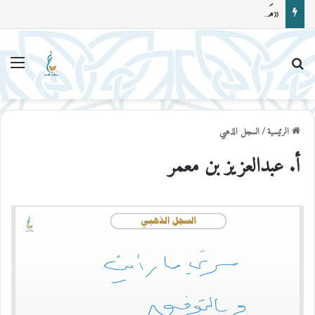
«مَنْ صامَ رمضانَ ثمَّ أَتْبَعَهُ بسِتٍّ من شوال، فكأنما صامَ الدَّهْر»
بحث عن
القا
الرئيسية
/
السجل الذهبي
أ. عبدالعزيز بن معمر