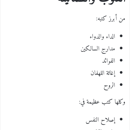
من أبرز كتبه:
الداء والدواء
مدارج السالكين
الفوائد
إغاثة اللهفان
الروح
وكلها كتب عظيمة في:
إصلاح النفس