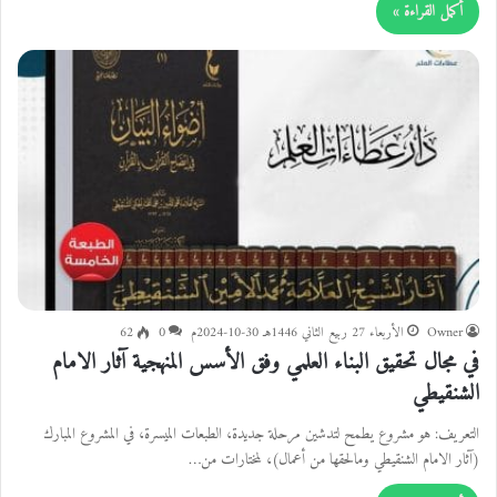
أكمل القراءة »
Owner
الأربعاء 27 ربيع الثاني 1446هـ 30-10-2024م
0
62
في مجال تحقيق البناء العلمي وفق الأسس المنهجية آثار الامام
الشنقيطي
التعريف: هو مشروع يطمح لتدشين مرحلة جديدة، الطبعات الميسرة، في المشروع المبارك
(آثار الامام الشنقيطي ومالحقها من أعمال)، لمختارات من…