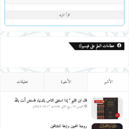
اقرأ المزيد
عطاءات العلم على فيسبوك
الأشهر
الأخيرة
تعليقات
قال ابن القيم ” إذا استغنى الناس بالدنيا؛ فاستغن أنت بالله
الخميس 14 ربيع الثاني 1446هـ 17-10-2024م
روضة المحبين ونزهة المشتاقين