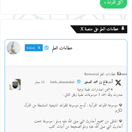
أكمل القراءة »
عطاءات العلم على منصة X
عطاءات العلم
Follow
Retweet on
عطاءات العلم Retweeted
أ.د.فالح بن محمد الصغير
@faleh_alssunnah
·
22 صفر
🔹ضمن اصدارات علمية نوعية
صدرت ولله الحمد 3 موسوعات علمية وفق التالي :
💎 موسوعة القواعد القرآنية : أوسع موسوعة للقواعد المنهجية المستنبطة من القرآن
الكريم
💎 المنتقى من صحيح أحاديث النبي صلى الله عليه وسلم : موسوعة جمعت
أحاديث النبي صلى الله عليه وسلم الصحيحة من أمهات كتب