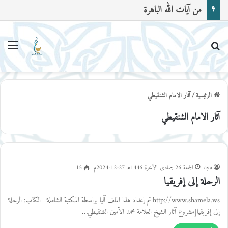
من آيات الله الباهرة
بحث عن
القا
الرئيسية
/
آثار الامام الشنقيطي
آثار الامام الشنقيطي
aya
الجمعة 26 جمادى الآخرة 1446هـ 27-12-2024م
15
الرحلة إلى إفريقيا
http://www.shamela.ws تم إعداد هذا الملف آليا بواسطة المكتبة الشاملة الكتاب: الرحلة
إلى إفريقيا[مشروع آثار الشيخ العلامة محمد الأمين الشنقيطي…