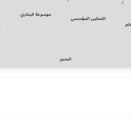
موسوعة البخاري
التمكين المؤسسي
لم
إ
المتجر