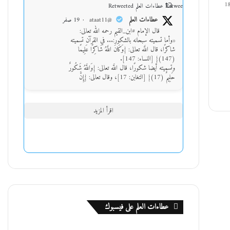
1
Retweet on Twitter
عطاءات العلم Retweeted
عطاءات العلم
@ataat11
·
19 صفر
قال الإمام #ابن_القيم رحمه الله تعالى:
«وأما تسميته سبحانه بالشكور:... في القرآن تسميته
شاكرًا، قال اللَّه تعالى: {وَكَانَ اللَّهُ شَاكِرًا عَلِيمًا
(147)} [النساء: 147].
وتسميته أيضا شكورًا، قال اللَّه تعالى: {وَاللَّهُ شَكُورٌ
حَلِيمٌ (17)} [التغابن: 17]، وقال تعالى: {إِنَّ
اقرأ المزيد
عطاءات العلم على فيسبوك