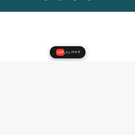
PDF مباشر
📄
للآيفون