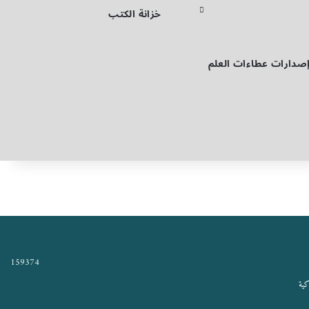
خزانة الكتب
صدارات عطاءات العلم
159374
كية