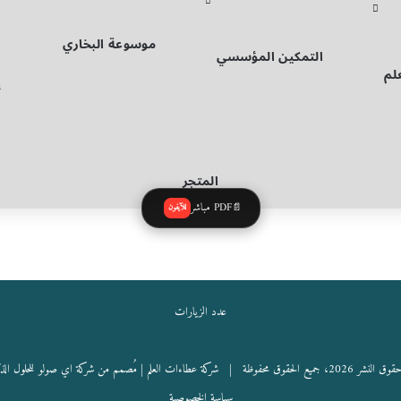
موسوعة البخاري
التمكين المؤسسي
لم
إ
المتجر
PDF مباشر
📄
للآيفون
عدد الزيارات
نشر 2026، جميع الحقوق محفوظة |
شركة عطاءات العلم
| مُصمم من شركة اي صولو للحلول الذ
سياسة الخصوصية