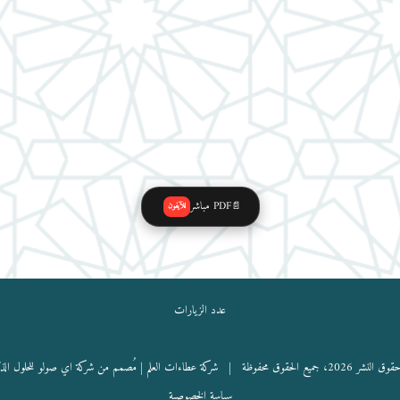
PDF مباشر
📄
للآيفون
عدد الزيارات
نشر 2026، جميع الحقوق محفوظة |
شركة عطاءات العلم
| مُصمم من شركة اي صولو للحلول الذ
سياسة الخصوصية