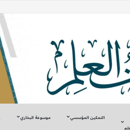
شوال، فكأنما صامَ الدَّهْر»
التمكين المؤسسي
موسوعة البخاري
إ
لم