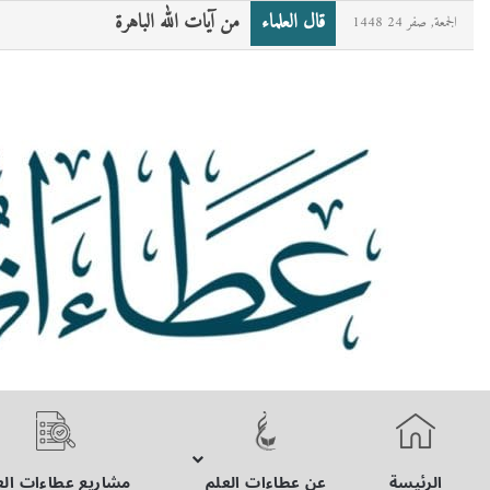
قال العلماء
«مَنْ صامَ رمضانَ ثمَّ أَتْبَعَهُ بسِتٍّ من 
الجمعة, صفر 24 1448
الرئيسة
عن عطاءات العلم
مشاريع عطاءات الع