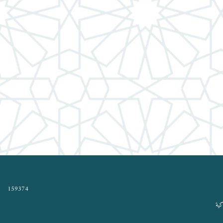
159374
كية