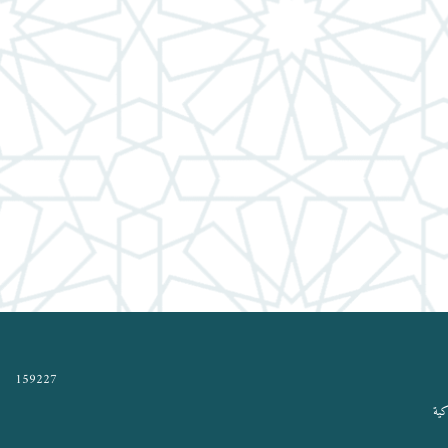
159227
كية