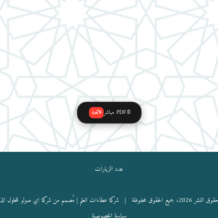
PDF مباشر
📄
للآيفون
عدد الزيارات
نشر 2026، جميع الحقوق محفوظة |
شركة عطاءات العلم
| مُصمم من شركة اي صولو للحلول الذ
سياسة الخصوصية