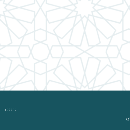
159257
كية