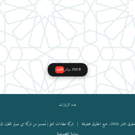
PDF مباشر
📄
للآيفون
عدد الزيارات
نشر 2026، جميع الحقوق محفوظة |
شركة عطاءات العلم
| مُصمم من شركة اي صولو للحلول الذ
سياسة الخصوصية