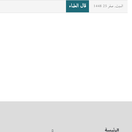
قال العلماء
السبت, صفر 25 1448
الرئيسة