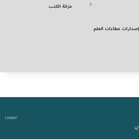
خزانة الكتب
صدارات عطاءات العلم
159607
كية