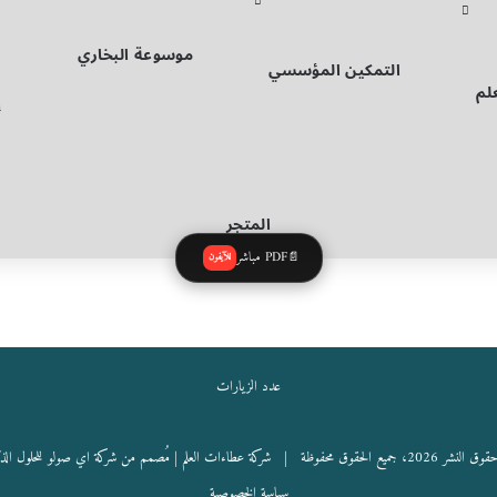
موسوعة البخاري
التمكين المؤسسي
لم
إ
المتجر
PDF مباشر
📄
للآيفون
عدد الزيارات
نشر 2026، جميع الحقوق محفوظة |
شركة عطاءات العلم
| مُصمم من شركة اي صولو للحلول الذ
سياسة الخصوصية