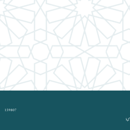
159807
كية