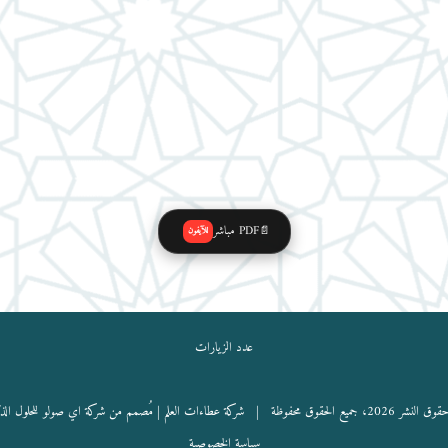
PDF مباشر
📄
للآيفون
عدد الزيارات
نشر 2026، جميع الحقوق محفوظة |
شركة عطاءات العلم
| مُصمم من شركة اي صولو للحلول الذ
سياسة الخصوصية